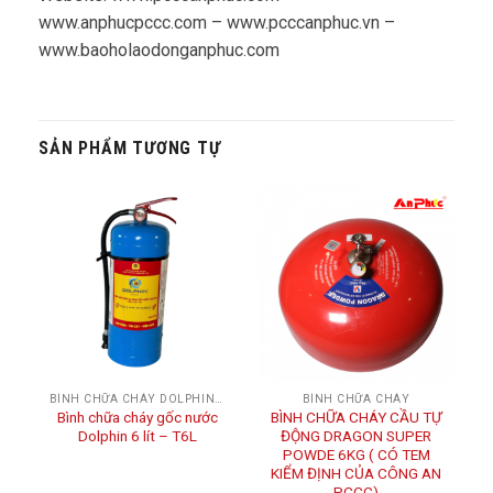
www.anphucpccc.com – www.pcccanphuc.vn –
www.baoholaodonganphuc.com
SẢN PHẨM TƯƠNG TỰ
BÌNH CHỮA CHÁY DOLPHIN BCA
BÌNH CHỮA CHÁY
Bình chữa cháy gốc nước
BÌNH CHỮA CHÁY CẦU TỰ
Dolphin 6 lít – T6L
ĐỘNG DRAGON SUPER
POWDE 6KG ( CÓ TEM
KIỂM ĐỊNH CỦA CÔNG AN
PCCC)