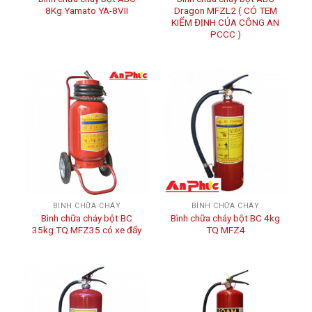
8Kg Yamato YA-8VII
Dragon MFZL2 ( CÓ TEM
KIỂM ĐỊNH CỦA CÔNG AN
PCCC )
BÌNH CHỮA CHÁY
BÌNH CHỮA CHÁY
Bình chữa cháy bột BC
Bình chữa cháy bột BC 4kg
35kg TQ MFZ35 có xe đẩy
TQ MFZ4