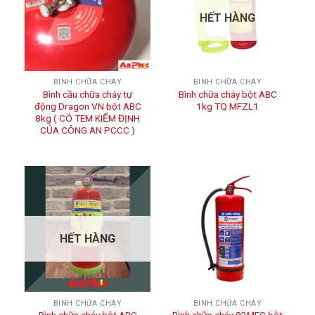
HẾT HÀNG
BÌNH CHỮA CHÁY
BÌNH CHỮA CHÁY
Bình cầu chữa cháy tự
Bình chữa cháy bột ABC
động Dragon VN bột ABC
1kg TQ MFZL1
8kg ( CÓ TEM KIỂM ĐỊNH
CỦA CÔNG AN PCCC )
HẾT HÀNG
BÌNH CHỮA CHÁY
BÌNH CHỮA CHÁY