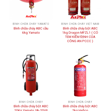
BÌNH CHỮA CHÁY YAMATO
BÌNH CHỮA CHÁY VIỆT NAM
Bình chữa cháy ABC cầu
Bình chữa cháy bột ABC
6kg Yamato
1kg Dragon MFZL1 ( CÓ
TEM KIỂM ĐỊNH CỦA
CÔNG AN PCCC )
BÌNH CHỮA CHÁY
BÌNH CHỮA CHÁY
Bình chữa cháy bột ABC
Bình chữa cháy bột ABC
20Kg Yamato YA-20VII
2kg Hafico