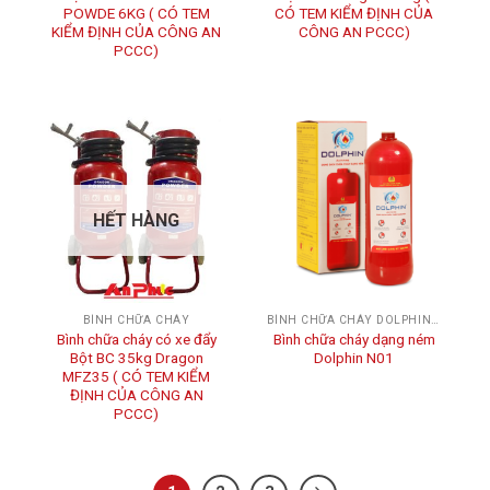
POWDE 6KG ( CÓ TEM
CÓ TEM KIỂM ĐỊNH CỦA
KIỂM ĐỊNH CỦA CÔNG AN
CÔNG AN PCCC)
PCCC)
HẾT HÀNG
BÌNH CHỮA CHÁY
BÌNH CHỮA CHÁY DOLPHIN BCA
Bình chữa cháy có xe đẩy
Bình chữa cháy dạng ném
Bột BC 35kg Dragon
Dolphin N01
MFZ35 ( CÓ TEM KIỂM
ĐỊNH CỦA CÔNG AN
PCCC)