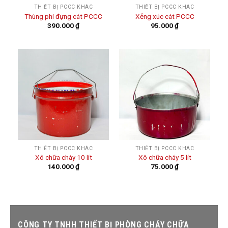
THIẾT BỊ PCCC KHÁC
THIẾT BỊ PCCC KHÁC
Thùng phi đựng cát PCCC
Xẻng xúc cát PCCC
390.000
₫
95.000
₫
THIẾT BỊ PCCC KHÁC
THIẾT BỊ PCCC KHÁC
Xô chữa cháy 10 lít
Xô chữa cháy 5 lít
140.000
₫
75.000
₫
CÔNG TY TNHH THIẾT BỊ PHÒNG CHÁY CHỮA