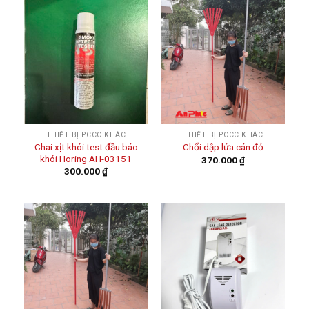
THIẾT BỊ PCCC KHÁC
THIẾT BỊ PCCC KHÁC
Chai xịt khói test đầu báo
Chổi dập lửa cán đỏ
khói Horing AH-03151
370.000
₫
300.000
₫