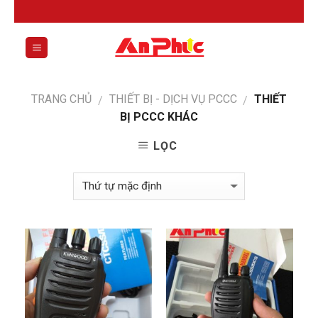
Skip
to
content
0
TRANG CHỦ
THIẾT BỊ - DỊCH VỤ PCCC
THIẾT
/
/
BỊ PCCC KHÁC
LỌC