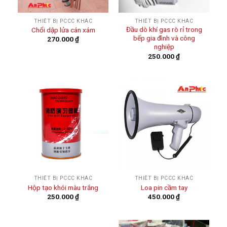
THIẾT BỊ PCCC KHÁC
THIẾT BỊ PCCC KHÁC
Đầu dò khí gas rò rỉ trong
Chổi dập lửa cán xám
bếp gia đình và công
270.000
₫
nghiệp
250.000
₫
THIẾT BỊ PCCC KHÁC
THIẾT BỊ PCCC KHÁC
Hộp tạo khói màu trắng
Loa pin cầm tay
250.000
₫
450.000
₫