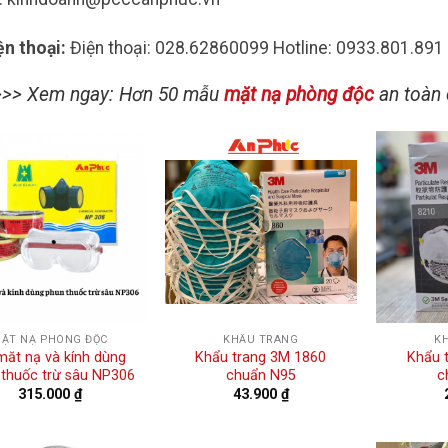
ện thoại:
Điện thoại: 028.62860099 Hotline: 0933.801.891
>>> Xem ngay: Hơn 50 mẫu
mặt nạ phòng độc
an toàn 
ẶT NẠ PHÒNG ĐỘC
KHẨU TRANG
K
măt nạ và kính dùng
Khẩu trang 3M 1860
Khẩu 
 thuốc trừ sâu NP306
chuẩn N95
c
315.000
₫
43.900
₫