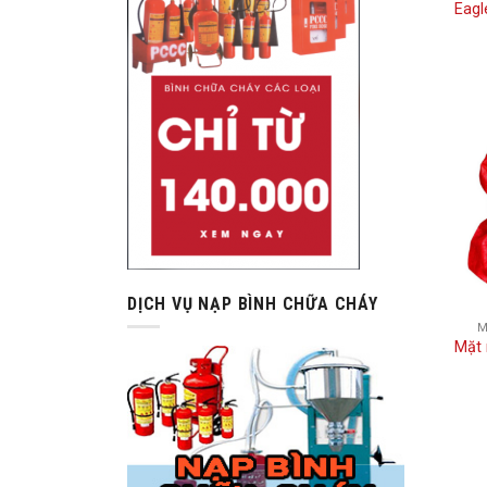
Eagl
DỊCH VỤ NẠP BÌNH CHỮA CHÁY
M
Mặt 