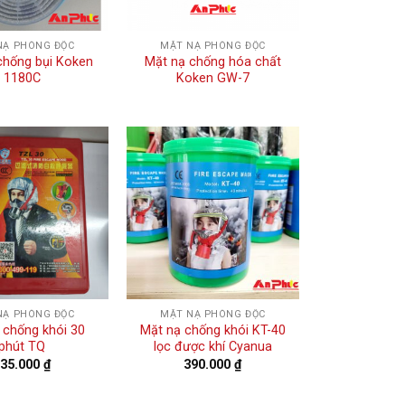
NẠ PHÒNG ĐỘC
MẶT NẠ PHÒNG ĐỘC
chống bụi Koken
Mặt nạ chống hóa chất
1180C
Koken GW-7
NẠ PHÒNG ĐỘC
MẶT NẠ PHÒNG ĐỘC
 chống khói 30
Mặt nạ chống khói KT-40
phút TQ
lọc được khí Cyanua
135.000
₫
390.000
₫