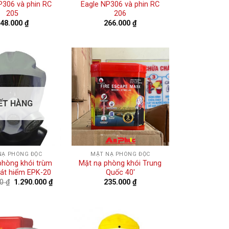
P306 và phin RC
Eagle NP306 và phin RC
205
206
248.000
₫
266.000
₫
ẾT HÀNG
NẠ PHÒNG ĐỘC
MẶT NẠ PHÒNG ĐỘC
phòng khói trùm
Mặt nạ phòng khói Trung
át hiểm EPK-20
Quốc 40′
00
₫
1.290.000
₫
235.000
₫