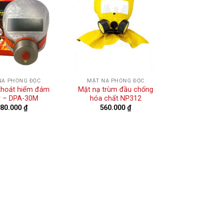
NẠ PHÒNG ĐỘC
MẶT NẠ PHÒNG ĐỘC
thoát hiểm đám
Mặt nạ trùm đầu chống
y – DPA-30M
hóa chất NP312
180.000
₫
560.000
₫