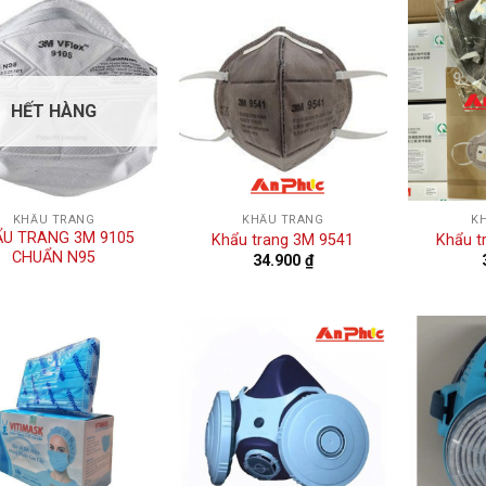
HẾT HÀNG
KHẨU TRANG
KHẨU TRANG
K
U TRANG 3M 9105
Khẩu trang 3M 9541
Khẩu t
CHUẨN N95
34.900
₫