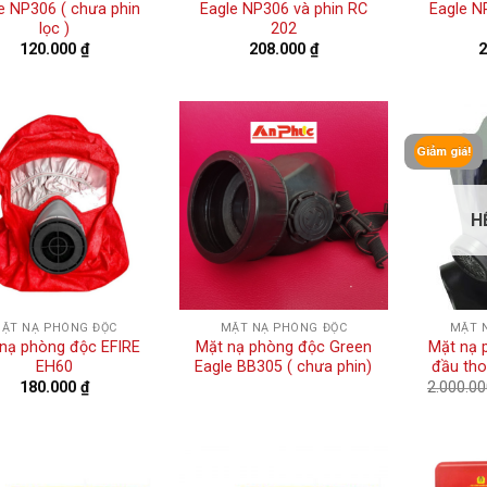
e NP306 ( chưa phin
Eagle NP306 và phin RC
Eagle N
lọc )
202
120.000
₫
208.000
₫
Giảm giá!
H
ẶT NẠ PHÒNG ĐỘC
MẶT NẠ PHÒNG ĐỘC
MẶT 
nạ phòng độc EFIRE
Mặt nạ phòng độc Green
Mặt nạ 
EH60
Eagle BB305 ( chưa phin)
đầu tho
180.000
₫
2.000.0