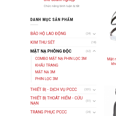
hiệu
pháp
nhà:
Chức năng bình luận bị tắt
ở
quả
bảo
Vai
Vòi
vệ
trò
chữa
DANH MỤC SẢN PHẨM
khu
quan
cháy
vực
trọng
là
không
trong
gì?
BẢO HỘ LAO ĐỘNG
(24)
thường
công
Cách
xuyên
tác
KIM THU SÉT
lựa
(18)
có
chữa
chọn
MẶT NẠ PHÒNG ĐỘC
người
(62)
cháy
vòi
giám
đô
chữa
COMBO MẶT NẠ PHIN LỌC 3M
Mặt 
sát
thị
cháy
kh
KHẨU TRANG
và
phù
MẶT NẠ 3M
nhà
hợp
máy
PHIN LỌC 3M
cho
doanh
THIẾT BỊ - DỊCH VỤ PCCC
nghiệp
(331)
THIẾT BỊ THOÁT HIỂM - CỨU
(51)
NẠN
TRANG PHỤC PCCC
(24)