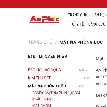
Skip
to
TRANG CHỦ
LIÊN HỆ
content
TÚI Y TẾ – CÁNG CỨ
TRANG CHỦ
MẶT NẠ PHÒNG ĐỘC
/
DANH MỤC SẢN PHẨM
Mặt n
BẢO HỘ LAO ĐỘNG
AN Ph
(24)
an to
KIM THU SÉT
(18)
nơi t
MẶT NẠ PHÒNG ĐỘC
(62)
COMBO MẶT NẠ PHIN LỌC 3M
Địa c
KHẨU TRANG
MẶT NẠ 3M
Email