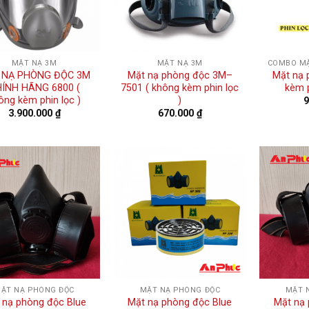
MẶT NẠ 3M
MẶT NẠ 3M
COMBO MẶ
 NẠ PHÒNG ĐỘC 3M
Mặt nạ phòng độc 3M–
Mặt nạ 
ÍNH HÃNG 6800 (
7501 ( không kèm phin lọc
kèm p
ông kèm phin lọc )
)
3.900.000
₫
670.000
₫
ẶT NẠ PHÒNG ĐỘC
MẶT NẠ PHÒNG ĐỘC
MẶT 
 nạ phòng độc Blue
Mặt nạ phòng độc Blue
Mặt nạ 