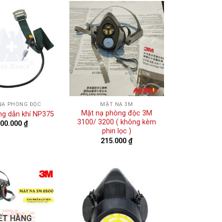
NẠ PHÒNG ĐỘC
MẶT NẠ 3M
Mặt nạ phòng độc 3M
ng dẫn khí NP375
3100/ 3200 ( không kèm
600.000
₫
phin lọc )
215.000
₫
ẾT HÀNG