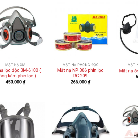
MẶT NẠ 3M
MẶT NẠ PHÒNG ĐỘC
MẶT 
nạ lọc độc 3M-6100 (
Mặt nạ NP 306 phin lọc
Mặt nạ ố
ông kèm phin lọc )
RC 209
450.000
₫
266.000
₫
H