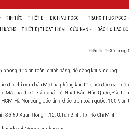
TIN TỨC
THIẾT BỊ – DỊCH VỤ PCCC
TRANG PHỤC PCCC
U THƯƠNG
THIẾT BỊ THOÁT HIỂM – CỨU NẠN
BẢO HỘ LAO Đ
Hiển thị 1–36 trong 
ạ phòng độc an toàn, chính hãng, dễ dàng khi sử dụng.
úc địa chỉ mua bán Mặt nạ phòng khí độc, hơi độc cao cấp,
àn. Mặt nạ được sản xuất từ Nhật Bản, Hàn Quốc, Đài Loan
ại HCM, Hà Nội cùng các tỉnh khác trên toàn quốc. 100% an 
hỉ:
Số 59 Xuân Hồng, P.12, Q.Tân Bình, Tp. Hồ Chí Minh
 : kinhdoanh@pcccanphuc.vn