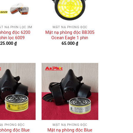
T NẠ PHIN LỌC 3M
MẶT NẠ PHÒNG ĐỘC
phòng độc 6200
Mặt nạ phòng độc BB305
hin lọc 6009
Ocean Eagle 1 phin
925.000
₫
65.000
₫
NẠ PHÒNG ĐỘC
MẶT NẠ PHÒNG ĐỘC
phòng độc Blue
Mặt nạ phòng độc Blue