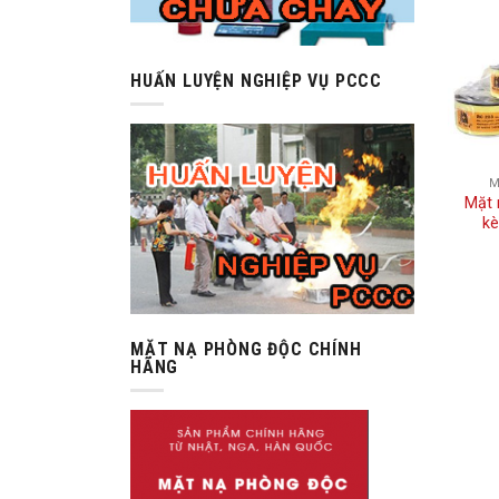
HUẤN LUYỆN NGHIỆP VỤ PCCC
M
Mặt 
kè
MẶT NẠ PHÒNG ĐỘC CHÍNH
HÃNG