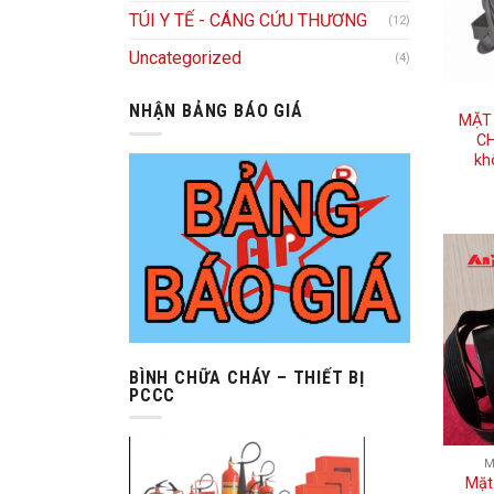
TÚI Y TẾ - CÁNG CỨU THƯƠNG
(12)
Uncategorized
(4)
NHẬN BẢNG BÁO GIÁ
MẶT
CH
kh
BÌNH CHỮA CHÁY – THIẾT BỊ
PCCC
M
Mặt