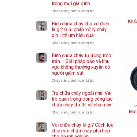
môi
trong mọi gia đình
–
độc
trường
Giải
3M
Chức năng bình luận bị tắt
ở
làm
pháp
6200
Mặt
việc
Khẩu
bảo
và
Bình chữa cháy cho xe điện
nạ
08
vệ
Th6
phin
là gì? Giải pháp xử lý cháy
chống
hô
pin Lithium hiệu quả
lọc:
khói
hấp
Giải
hỏa
Chức năng bình luận bị tắt
ở
hiệu
pháp
hoạn:
Bình
quả
bảo
Thiết
Bình chữa cháy tự động treo
chữa
06
cho
vệ
Th6
bị
trần – Giải pháp bảo vệ khu
cháy
người
hô
vực không thường xuyên có
thoát
cho
lao
hấp
người giám sát
hiểm
xe
động
cho
cần
điện
Chức năng bình luận bị tắt
ở
nhà
có
là
Bình
xưởng
trong
gì?
Trụ chữa cháy ngoài nhà: Vai
chữa
04
mọi
Th6
trò quan trọng trong công tác
Giải
cháy
gia
chữa cháy đô thị và nhà máy
pháp
tự
M
đình
xử
động
Mặt
Chức năng bình luận bị tắt
ở
lý
treo
Trụ
cháy
trần
Vòi chữa cháy là gì? Cách lựa
chữa
02
pin
Th6
–
chọn vòi chữa cháy phù hợp
cháy
Lithium
cho doanh nghiệp
Giải
ngoài