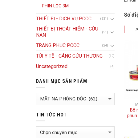
PHIN LỌC 3M
Số đi
THIẾT BỊ - DỊCH VỤ PCCC
(331)
THIẾT BỊ THOÁT HIỂM - CỨU
(51)
NẠN
TRANG PHỤC PCCC
(24)
TÚI Y TẾ - CÁNG CỨU THƯƠNG
(12)
Uncategorized
(4)
DANH MỤC SẢN PHẨM
M
Bộ 
TIN TỨC HOT
phun
TIN
TỨC