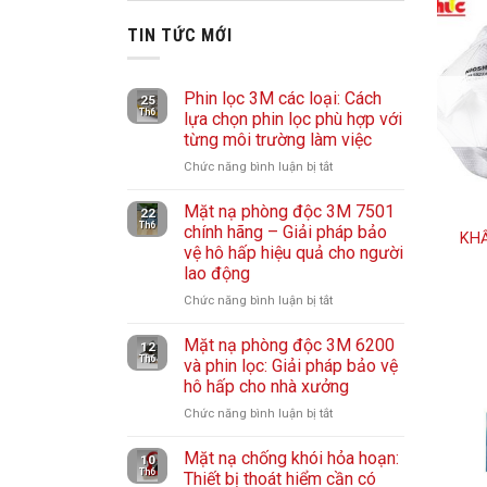
HOT
TIN TỨC MỚI
Phin lọc 3M các loại: Cách
25
Th6
lựa chọn phin lọc phù hợp với
từng môi trường làm việc
Chức năng bình luận bị tắt
ở
Phin
Mặt nạ phòng độc 3M 7501
lọc
22
Th6
chính hãng – Giải pháp bảo
3M
KHẨ
vệ hô hấp hiệu quả cho người
các
lao động
loại:
Cách
Chức năng bình luận bị tắt
ở
lựa
Mặt
chọn
Mặt nạ phòng độc 3M 6200
nạ
12
Th6
và phin lọc: Giải pháp bảo vệ
phin
phòng
hô hấp cho nhà xưởng
lọc
độc
phù
3M
Chức năng bình luận bị tắt
ở
hợp
7501
Mặt
với
chính
Mặt nạ chống khói hỏa hoạn:
nạ
10
từng
Th6
hãng
Thiết bị thoát hiểm cần có
phòng