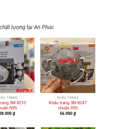
chất lượng tại An Phúc
HẨU TRANG
KHẨU TRANG
trang 3M 8210
Khẩu trang 3M 8247
huẩn N95
chuẩn R95
28.000
₫
56.900
₫