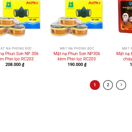
ẶT NẠ PHÒNG ĐỘC
MẶT NẠ PHÒNG ĐỘC
MẶT 
nạ Phun Sơn NP 306
Mặt nạ Phun Sơn NP306
Mặt nạ 
m Phin lọc RC203
kèm Phin lọc RC203
chá
208.000
₫
190.000
₫
1
2