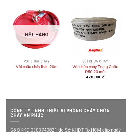
HẾT HÀNG
VÒI CHỮA CHÁY
VÒI CHỮA CHÁY
Vòi chữa cháy Trung Quốc
Vòi chữa cháy Rulo 20m
D50 20 mét
420.000
₫
CÔNG TY TNHH THIẾT BỊ PHÒNG CHÁY CHỮA
CHÁY AN PHÚC
Số ĐKKD 0303740821 do Sở KHĐT Tp.HCM cấp ngày