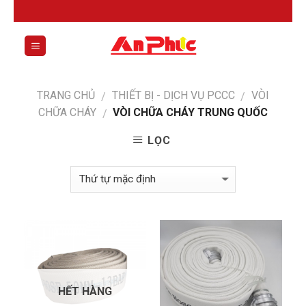
Skip
to
content
0
TRANG CHỦ
THIẾT BỊ - DỊCH VỤ PCCC
VÒI
/
/
CHỮA CHÁY
VÒI CHỮA CHÁY TRUNG QUỐC
/
LỌC
HẾT HÀNG