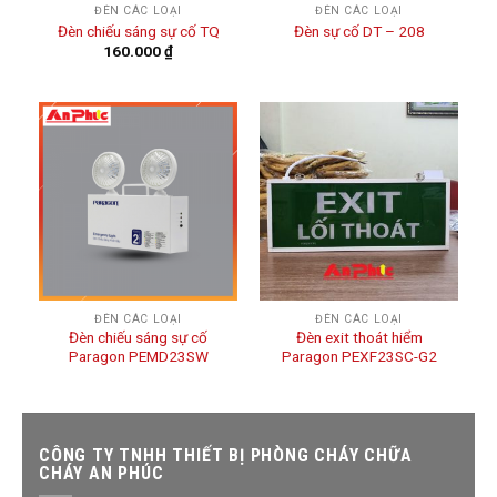
ĐÈN CÁC LOẠI
ĐÈN CÁC LOẠI
Đèn chiếu sáng sự cố TQ
Đèn sự cố DT – 208
160.000
₫
ĐÈN CÁC LOẠI
ĐÈN CÁC LOẠI
Đèn chiếu sáng sự cố
Đèn exit thoát hiểm
Paragon PEMD23SW
Paragon PEXF23SC-G2
CÔNG TY TNHH THIẾT BỊ PHÒNG CHÁY CHỮA
CHÁY AN PHÚC