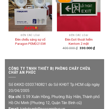
ĐÈN CÁC LOẠI
ĐÈN CÁC LOẠI
Đèn chiếu sáng sự cố
Đèn Exit thoát hiểm
Paragon PEMD21SW
Kentom 2 mặt
400.000
₫
330.000
₫
CÔNG TY TNHH THIẾT BỊ PHÒNG CHÁY CHỮA
CHÁY AN PHÚC
Số ĐKKD 0303740821 do Sở KHĐT Tp.HCM cấp ngày
20/04/2005
Địa chỉ:
S 59 Xuân Hồng, Phường Bảy Hiền, Thành phố
Hồ Chí Minh (Phường 12, Quận Tân Bình cũ)
Email:
kinhdoanh@pcccanphuc.vn