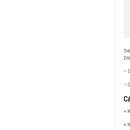
Trê
D50
– D
– C
Cá
+ K
+ K