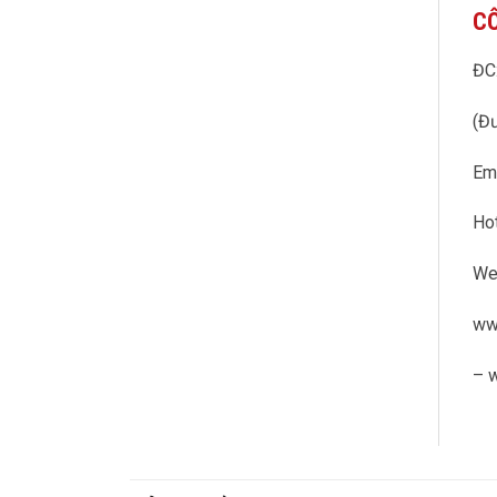
CÔ
ĐC:
(Đư
Em
Hot
We
ww
– 