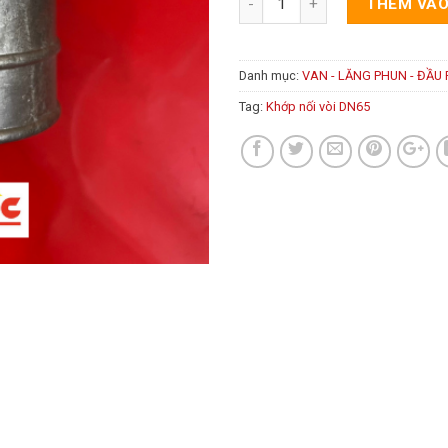
THÊM VÀO
Danh mục:
VAN - LĂNG PHUN - ĐẦU
Tag:
Khớp nối vòi DN65