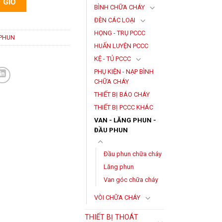
 GIỎ
BÌNH CHỮA CHÁY
ĐÈN CÁC LOẠI
HỌNG - TRỤ PCCC
 PHUN
HUẤN LUYỆN PCCC
KỆ - TỦ PCCC
PHỤ KIỆN - NẠP BÌNH
CHỮA CHÁY
THIẾT BỊ BÁO CHÁY
THIẾT BỊ PCCC KHÁC
VAN - LĂNG PHUN -
ĐẦU PHUN
Đầu phun chữa cháy
Lăng phun
Van góc chữa cháy
VÒI CHỮA CHÁY
THIẾT BỊ THOÁT