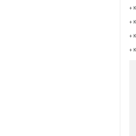
+ 
+ 
+ K
+ 