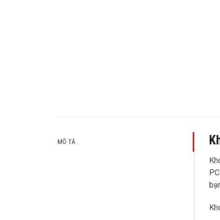
Kh
MÔ TẢ
Khớ
PCC
bạn
Khớ