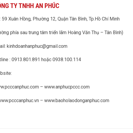
NG TY TNHH AN PHÚC
 59 Xuân Hồng, Phường 12, Quận Tân Bình, Tp.Hồ Chí Minh
ờng phía sau trung tâm triển lãm Hoàng Văn Thụ – Tân Bình)
ail: kinhdoanhanphuc@gmail.com
line : 0913.801.891 hoặc 0938.100.114
bsite:
w.pcccanphuc.com – www.anphucpccc.com
www.pcccanphuc.vn – www.baoholaodonganphuc.com