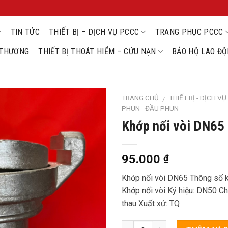
TIN TỨC
THIẾT BỊ – DỊCH VỤ PCCC
TRANG PHỤC PCCC
U THƯƠNG
THIẾT BỊ THOÁT HIỂM – CỨU NẠN
BẢO HỘ LAO Đ
TRANG CHỦ
THIẾT BỊ - DỊCH V
/
PHUN - ĐẦU PHUN
Khớp nối vòi DN65
95.000
₫
Khớp nối vòi DN65 Thông số kỹ 
Khớp nối vòi Ký hiệu: DN50 Chấ
thau Xuất xứ: TQ