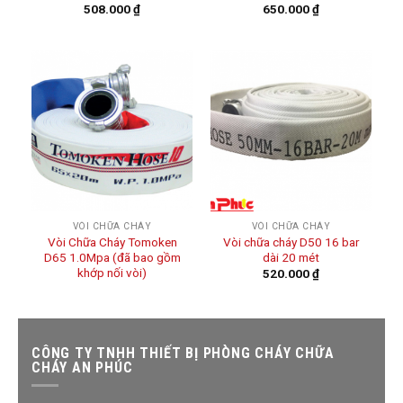
508.000
₫
650.000
₫
VÒI CHỮA CHÁY
VÒI CHỮA CHÁY
Vòi Chữa Cháy Tomoken
Vòi chữa cháy D50 16 bar
D65 1.0Mpa (đã bao gồm
dài 20 mét
khớp nối vòi)
520.000
₫
CÔNG TY TNHH THIẾT BỊ PHÒNG CHÁY CHỮA
CHÁY AN PHÚC