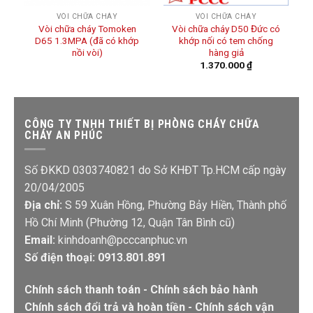
VÒI CHỮA CHÁY
VÒI CHỮA CHÁY
Vòi chữa cháy Tomoken
Vòi chữa cháy D50 Đức có
D65 1.3MPA (đã có khớp
khớp nối có tem chống
nồi vòi)
hàng giả
1.370.000
₫
CÔNG TY TNHH THIẾT BỊ PHÒNG CHÁY CHỮA
CHÁY AN PHÚC
Số ĐKKD 0303740821 do Sở KHĐT Tp.HCM cấp ngày
20/04/2005
Địa chỉ:
S 59 Xuân Hồng, Phường Bảy Hiền, Thành phố
Hồ Chí Minh (Phường 12, Quận Tân Bình cũ)
Email:
kinhdoanh@pcccanphuc.vn
Số điện thoại: 0913.801.891
Chính sách thanh toán
-
Chính sách bảo hành
Chính sách đổi trả và hoàn tiền
-
Chính sách vận