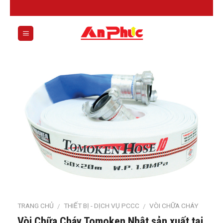
Skip
to
content
0
TRANG CHỦ
THIẾT BỊ - DỊCH VỤ PCCC
VÒI CHỮA CHÁY
/
/
Vòi Chữa Cháy Tomoken Nhật sản xuất tại