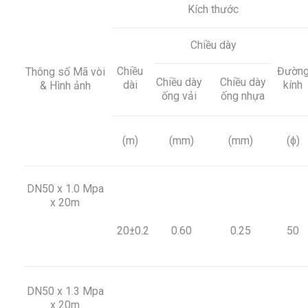
Kích thước
Chiều dày
Chiều
Đườn
Thông số Mã vòi
Chiều dày
Chiều dày
dài
kính
& Hình ảnh
ống vải
ống nhựa
(m)
(mm)
(mm)
(ɸ)
DN50 x 1.0 Mpa
x 20m
20±0.2
0.60
0.25
50
DN50 x 1.3 Mpa
x 20m