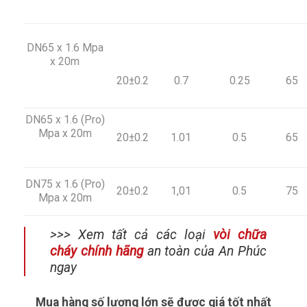
DN65 x 1.6 Mpa
x 20m
20±0.2
0.7
0.25
65
DN65 x 1.6 (Pro)
Mpa x 20m
20±0.2
1.01
0.5
65
DN75 x 1.6 (Pro)
20±0.2
1,01
0.5
75
Mpa x 20m
>>> Xem tất cả các loại
vòi chữa
cháy chính hãng
an toàn của An Phúc
ngay
Mua hàng số lượng lớn sẽ đươc giá tốt nhất