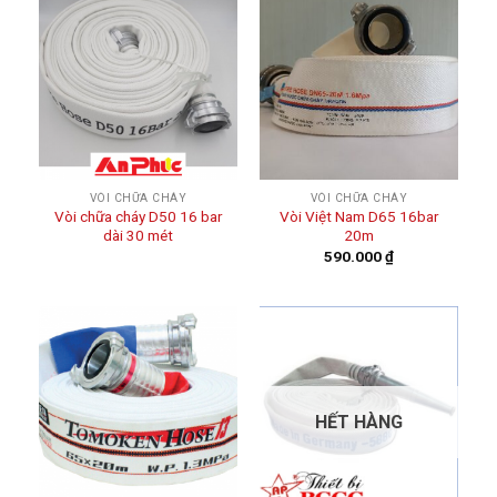
VÒI CHỮA CHÁY
VÒI CHỮA CHÁY
Vòi chữa cháy D50 16 bar
Vòi Việt Nam D65 16bar
dài 30 mét
20m
590.000
₫
HẾT HÀNG