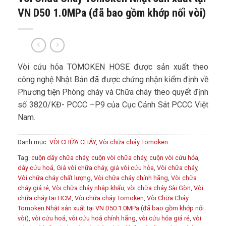
VN D50 1.0MPa (đã bao gồm khớp nối vòi)
Vòi cứu hỏa TOMOKEN HOSE được sản xuất theo
công nghệ Nhật Bản đã được chứng nhận kiểm định về
Phương tiện Phòng cháy và Chữa cháy theo quyết định
số 3820/KĐ- PCCC –P9 của Cục Cảnh Sát PCCC Việt
Nam.
Danh mục:
VÒI CHỮA CHÁY
,
Vòi chữa cháy Tomoken
Tag:
cuộn dây chữa cháy
,
cuộn vòi chữa cháy
,
cuộn vòi cứu hỏa
,
dây cứu hoả
,
Giá vòi chữa cháy
,
giá vòi cứu hỏa
,
Vòi chữa cháy
,
Vòi chữa cháy chất lượng
,
Vòi chữa cháy chính hãng
,
Vòi chữa
cháy giá rẻ
,
Vòi chữa cháy nhập khẩu
,
vòi chữa cháy Sài Gòn
,
Vòi
chữa cháy tại HCM
,
Vòi chữa cháy Tomoken
,
Vòi Chữa Cháy
Tomoken Nhật sản xuất tại VN D50 1.0MPa (đã bao gồm khớp nối
vòi)
,
vòi cứu hoả
,
vòi cứu hoả chính hãng
,
vòi cứu hỏa giá rẻ
,
vòi