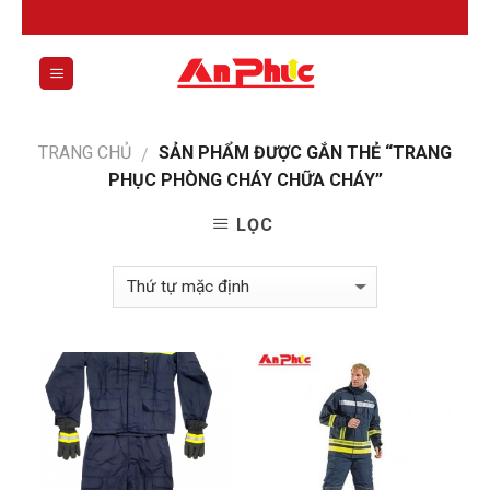
Skip
to
content
0
TRANG CHỦ
SẢN PHẨM ĐƯỢC GẮN THẺ “TRANG
/
PHỤC PHÒNG CHÁY CHỮA CHÁY”
LỌC