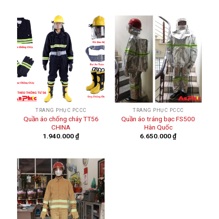
TRANG PHỤC PCCC
TRANG PHỤC PCCC
Quần áo chống cháy TT56
Quần áo tráng bạc FS500
CHINA
Hàn Quốc
1.940.000
₫
6.650.000
₫