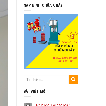
NẠP BÌNH CHỮA CHÁY
BÀI VIẾT MỚI
Phin lọc 3M các loại:
25