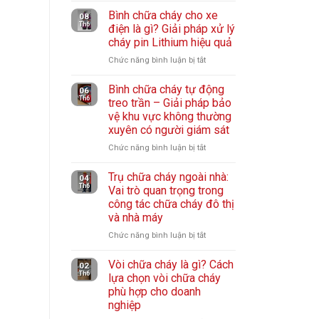
Mặt
vệ
và
Bình chữa cháy cho xe
nạ
08
hô
Th6
phin
điện là gì? Giải pháp xử lý
chống
hấp
cháy pin Lithium hiệu quả
lọc:
khói
hiệu
Giải
hỏa
Chức năng bình luận bị tắt
ở
quả
pháp
hoạn:
Bình
cho
bảo
Thiết
Bình chữa cháy tự động
chữa
06
người
vệ
Th6
bị
treo trần – Giải pháp bảo
cháy
lao
hô
vệ khu vực không thường
thoát
cho
động
hấp
xuyên có người giám sát
hiểm
xe
cho
cần
điện
Chức năng bình luận bị tắt
ở
nhà
có
là
Bình
xưởng
trong
gì?
Trụ chữa cháy ngoài nhà:
chữa
04
mọi
Th6
Vai trò quan trọng trong
Giải
cháy
gia
công tác chữa cháy đô thị
pháp
tự
đình
và nhà máy
xử
động
lý
treo
Chức năng bình luận bị tắt
ở
cháy
trần
Trụ
pin
–
Vòi chữa cháy là gì? Cách
chữa
02
Lithium
Th6
lựa chọn vòi chữa cháy
Giải
cháy
hiệu
phù hợp cho doanh
pháp
ngoài
quả
nghiệp
bảo
nhà:
vệ