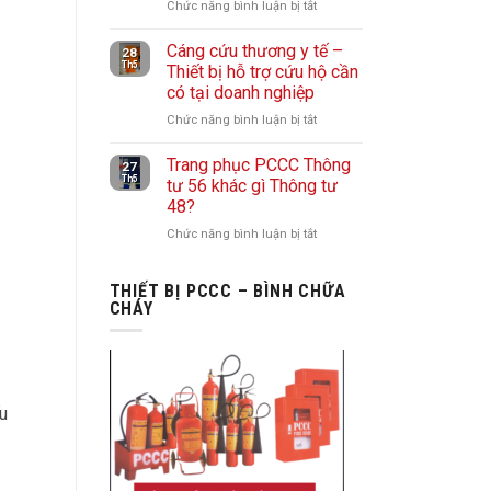
Vai
Chức năng bình luận bị tắt
ở
khu
trò
Vòi
vực
quan
Cáng cứu thương y tế –
chữa
28
không
Th5
Thiết bị hỗ trợ cứu hộ cần
trọng
cháy
thường
có tại doanh nghiệp
trong
là
xuyên
công
gì?
Chức năng bình luận bị tắt
ở
có
tác
Cách
Cáng
người
chữa
lựa
Trang phục PCCC Thông
cứu
27
giám
cháy
Th5
chọn
tư 56 khác gì Thông tư
thương
sát
đô
48?
vòi
y
thị
chữa
tế
Chức năng bình luận bị tắt
ở
và
cháy
–
Trang
nhà
phù
Thiết
phục
THIẾT BỊ PCCC – BÌNH CHỮA
máy
hợp
bị
PCCC
CHÁY
cho
hỗ
Thông
doanh
trợ
tư
nghiệp
cứu
56
hộ
khác
cần
gì
u
có
Thông
tại
tư
doanh
48?