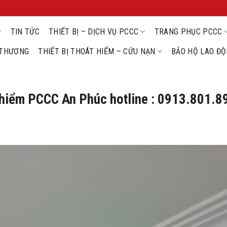
TIN TỨC
THIẾT BỊ – DỊCH VỤ PCCC
TRANG PHỤC PCCC
U THƯƠNG
THIẾT BỊ THOÁT HIỂM – CỨU NẠN
BẢO HỘ LAO Đ
 hiểm PCCC An Phúc hotline : 0913.801.8