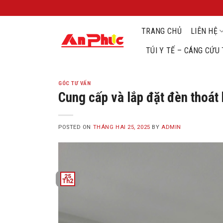
Skip
to
TRANG CHỦ
LIÊN HỆ
content
TÚI Y TẾ – CÁNG CỨ
GÓC TƯ VẤN
Cung cấp và lắp đặt đèn thoát
POSTED ON
THÁNG HAI 25, 2025
BY
ADMIN
25
Th2