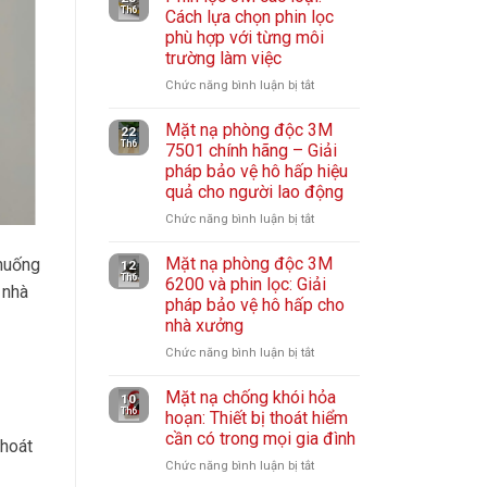
Th6
Cách lựa chọn phin lọc
phù hợp với từng môi
trường làm việc
Chức năng bình luận bị tắt
ở
Phin
Mặt nạ phòng độc 3M
lọc
22
Th6
7501 chính hãng – Giải
3M
pháp bảo vệ hô hấp hiệu
các
quả cho người lao động
loại:
Cách
Chức năng bình luận bị tắt
ở
lựa
Mặt
chọn
Mặt nạ phòng độc 3M
 huống
nạ
12
Th6
6200 và phin lọc: Giải
phin
phòng
, nhà
pháp bảo vệ hô hấp cho
lọc
độc
nhà xưởng
phù
3M
hợp
7501
Chức năng bình luận bị tắt
ở
với
chính
Mặt
từng
hãng
Mặt nạ chống khói hỏa
nạ
10
môi
Th6
hoạn: Thiết bị thoát hiểm
–
phòng
trường
cần có trong mọi gia đình
Giải
độc
thoát
làm
pháp
3M
Chức năng bình luận bị tắt
ở
việc
bảo
6200