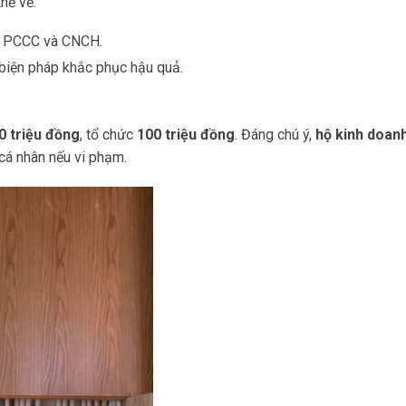
thể về:
ực PCCC và CNCH.
 biện pháp khắc phục hậu quả.
0 triệu đồng
, tổ chức
100 triệu đồng
. Đáng chú ý,
hộ kinh doanh
cá nhân nếu vi phạm.