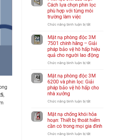
Th6
Cách lựa chọn phin lọc
phù hợp với từng môi
trường làm việc
Chức năng bình luận bị tắt
ở
Phin
Mặt nạ phòng độc 3M
lọc
22
Th6
7501 chính hãng – Giải
3M
pháp bảo vệ hô hấp hiệu
các
quả cho người lao động
loại:
Cách
Chức năng bình luận bị tắt
ở
lựa
Mặt
chọn
Mặt nạ phòng độc 3M
nạ
12
Th6
6200 và phin lọc: Giải
phin
phòng
rong
pháp bảo vệ hô hấp cho
lọc
độc
nhà xưởng
phù
25
,
3M
hợp
7501
Chức năng bình luận bị tắt
ở
ảm
với
chính
Mặt
từng
hãng
Mặt nạ chống khói hỏa
nạ
10
môi
Th6
hoạn: Thiết bị thoát hiểm
–
phòng
trường
cần có trong mọi gia đình
Giải
độc
làm
pháp
3M
Chức năng bình luận bị tắt
ở
việc
bảo
6200