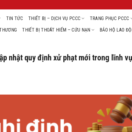
TIN TỨC
THIẾT BỊ – DỊCH VỤ PCCC
TRANG PHỤC PCCC
U THƯƠNG
THIẾT BỊ THOÁT HIỂM – CỨU NẠN
BẢO HỘ LAO Đ
 nhật quy định xử phạt mới trong lĩnh v