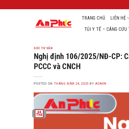
Skip
to
TRANG CHỦ
LIÊN HỆ
content
TÚI Y TẾ – CÁNG CỨ
GÓC TƯ VẤN
Nghị định 106/2025/NĐ-CP: Cập
PCCC và CNCH
POSTED ON
THÁNG NĂM 24, 2025
BY
ADMIN
24
Th5