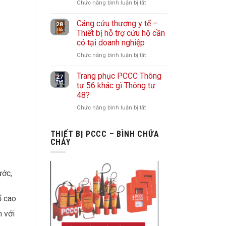
Vai
Chức năng bình luận bị tắt
ở
khu
trò
Vòi
vực
quan
Cáng cứu thương y tế –
chữa
28
không
Th5
Thiết bị hỗ trợ cứu hộ cần
trọng
cháy
thường
có tại doanh nghiệp
trong
là
xuyên
công
gì?
Chức năng bình luận bị tắt
ở
có
tác
Cách
Cáng
người
chữa
lựa
Trang phục PCCC Thông
cứu
27
giám
cháy
Th5
chọn
tư 56 khác gì Thông tư
thương
sát
đô
48?
vòi
y
thị
chữa
tế
Chức năng bình luận bị tắt
ở
và
cháy
–
Trang
nhà
phù
Thiết
phục
THIẾT BỊ PCCC – BÌNH CHỮA
máy
hợp
bị
PCCC
CHÁY
cho
hỗ
Thông
doanh
trợ
tư
nghiệp
cứu
56
ước,
hộ
khác
cần
gì
có
 cao.
Thông
tại
tư
h với
doanh
48?