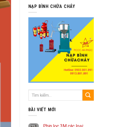
NẠP BÌNH CHỮA CHÁY
BÀI VIẾT MỚI
Phin lọc 3M các loại:
25