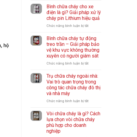
Mặt
vệ
và
Bình chữa cháy cho xe
nạ
08
hô
Th6
phin
điện là gì? Giải pháp xử lý
chống
hấp
cháy pin Lithium hiệu quả
lọc:
khói
hiệu
Giải
hỏa
Chức năng bình luận bị tắt
ở
quả
pháp
hoạn:
Bình
cho
bảo
Thiết
Bình chữa cháy tự động
chữa
06
người
vệ
Th6
bị
treo trần – Giải pháp bảo
cháy
, hộ
lao
hô
vệ khu vực không thường
thoát
cho
động
hấp
xuyên có người giám sát
hiểm
xe
cho
cần
điện
Chức năng bình luận bị tắt
ở
nhà
có
là
Bình
xưởng
trong
gì?
Trụ chữa cháy ngoài nhà:
chữa
04
mọi
Th6
Vai trò quan trọng trong
Giải
cháy
gia
công tác chữa cháy đô thị
pháp
tự
đình
và nhà máy
xử
động
lý
treo
Chức năng bình luận bị tắt
ở
cháy
trần
Trụ
pin
–
Vòi chữa cháy là gì? Cách
chữa
02
Lithium
Th6
lựa chọn vòi chữa cháy
Giải
cháy
hiệu
phù hợp cho doanh
pháp
ngoài
quả
nghiệp
bảo
nhà:
vệ