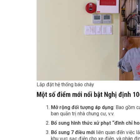
Lắp đặt hệ thống báo cháy
Một số điểm mới nổi bật Nghị định 
Mở rộng đối tượng áp dụng
: Bao gồm cả
ban quản trị nhà chung cư, v.v.
Bổ sung hình thức xử phạt “đình chỉ ho
Bổ sung 7 điều mới
liên quan đến việc l
khu vực sạc điện cho xe điện, và phân đị