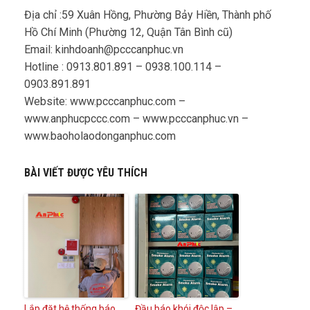
Địa chỉ :59 Xuân Hồng, Phường Bảy Hiền, Thành phố
Hồ Chí Minh (Phường 12, Quận Tân Bình cũ)
Email: kinhdoanh@pcccanphuc.vn
Hotline : 0913.801.891 – 0938.100.114 –
0903.891.891
Website: www.pcccanphuc.com –
www.anphucpccc.com – www.pcccanphuc.vn –
www.baoholaodonganphuc.com
BÀI VIẾT ĐƯỢC YÊU THÍCH
Lắp đặt hệ thống báo
Đầu báo khói độc lập –