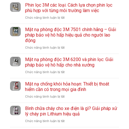
Phin lọc 3M các loại: Cách lựa chọn phin lọc
25
Th6
phù hợp với từng môi trường làm việc
Chức năng bình luận bị tắt
ở
Phin
Mặt nạ phòng độc 3M 7501 chính hãng – Giải
lọc
22
Th6
pháp bảo vệ hô hấp hiệu quả cho người lao
3M
động
các
loại:
Chức năng bình luận bị tắt
ở
Cách
Mặt
lựa
Mặt nạ phòng độc 3M 6200 và phin lọc: Giải
nạ
12
Th6
chọn
pháp bảo vệ hô hấp cho nhà xưởng
phòng
phin
độc
Chức năng bình luận bị tắt
ở
lọc
3M
Mặt
phù
7501
Mặt nạ chống khói hỏa hoạn: Thiết bị thoát
nạ
10
hợp
Th6
chính
hiểm cần có trong mọi gia đình
phòng
với
hãng
độc
Chức năng bình luận bị tắt
ở
từng
–
3M
Mặt
môi
Giải
6200
Bình chữa cháy cho xe điện là gì? Giải pháp xử
nạ
08
trường
pháp
Th6
và
lý cháy pin Lithium hiệu quả
chống
làm
bảo
phin
khói
Chức năng bình luận bị tắt
ở
việc
vệ
lọc:
hỏa
Bình
hô