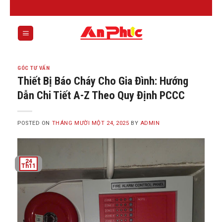
Skip
to
content
0
GÓC TƯ VẤN
Thiết Bị Báo Cháy Cho Gia Đình: Hướng
Dẫn Chi Tiết A-Z Theo Quy Định PCCC
POSTED ON
THÁNG MƯỜI MỘT 24, 2025
BY
ADMIN
24
Th11