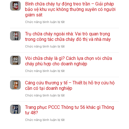
Giải
hoạn:
Bình chữa cháy tự động treo trần – Giải pháp
chữa
06
hấp
pháp
Th6
Thiết
bảo vệ khu vực không thường xuyên có người
cháy
hiệu
bảo
bị
giám sát
cho
quả
vệ
thoát
xe
Chức năng bình luận bị tắt
ở
cho
hô
hiểm
điện
Bình
người
hấp
cần
là
Trụ chữa cháy ngoài nhà: Vai trò quan trọng
chữa
lao
04
cho
có
Th6
gì?
trong công tác chữa cháy đô thị và nhà máy
cháy
động
nhà
trong
Giải
tự
Chức năng bình luận bị tắt
ở
xưởng
mọi
pháp
động
Trụ
gia
xử
treo
Vòi chữa cháy là gì? Cách lựa chọn vòi chữa
chữa
02
đình
lý
Th6
trần
cháy phù hợp cho doanh nghiệp
cháy
cháy
–
ngoài
Chức năng bình luận bị tắt
ở
pin
Giải
nhà:
Vòi
Lithium
pháp
Vai
Cáng cứu thương y tế – Thiết bị hỗ trợ cứu hộ
chữa
28
hiệu
bảo
Th5
trò
cần có tại doanh nghiệp
cháy
quả
vệ
quan
là
Chức năng bình luận bị tắt
ở
khu
trọng
gì?
Cáng
vực
trong
Cách
Trang phục PCCC Thông tư 56 khác gì Thông
cứu
27
không
công
Th5
lựa
tư 48?
thương
thường
tác
chọn
y
Chức năng bình luận bị tắt
xuyên
ở
chữa
vòi
tế
có
Trang
cháy
chữa