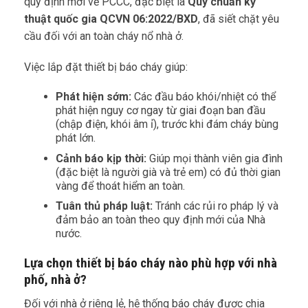
quy định mới về PCCC, đặc biệt là
Quy chuẩn kỹ
thuật quốc gia QCVN 06:2022/BXD
, đã siết chặt yêu
cầu đối với an toàn cháy nổ nhà ở.
Việc lắp đặt thiết bị báo cháy giúp:
Phát hiện sớm:
Các đầu báo khói/nhiệt có thể
phát hiện nguy cơ ngay từ giai đoạn ban đầu
(chập điện, khói âm ỉ), trước khi đám cháy bùng
phát lớn.
Cảnh báo kịp thời:
Giúp mọi thành viên gia đình
(đặc biệt là người già và trẻ em) có đủ thời gian
vàng để thoát hiểm an toàn.
Tuân thủ pháp luật:
Tránh các rủi ro pháp lý và
đảm bảo an toàn theo quy định mới của Nhà
nước.
Lựa chọn thiết bị báo cháy nào phù hợp với nhà
phố, nhà ở?
Đối với nhà ở riêng lẻ, hệ thống báo cháy được chia