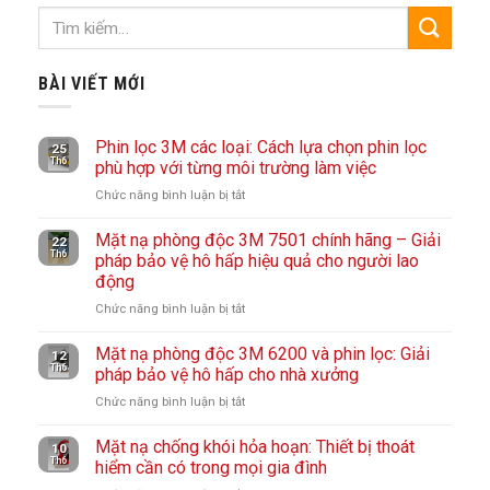
BÀI VIẾT MỚI
Phin lọc 3M các loại: Cách lựa chọn phin lọc
25
Th6
phù hợp với từng môi trường làm việc
Chức năng bình luận bị tắt
ở
Phin
Mặt nạ phòng độc 3M 7501 chính hãng – Giải
lọc
22
Th6
pháp bảo vệ hô hấp hiệu quả cho người lao
3M
động
các
loại:
Chức năng bình luận bị tắt
ở
Cách
Mặt
lựa
Mặt nạ phòng độc 3M 6200 và phin lọc: Giải
nạ
12
Th6
chọn
pháp bảo vệ hô hấp cho nhà xưởng
phòng
phin
độc
Chức năng bình luận bị tắt
ở
lọc
3M
Mặt
phù
7501
Mặt nạ chống khói hỏa hoạn: Thiết bị thoát
nạ
10
hợp
Th6
chính
hiểm cần có trong mọi gia đình
phòng
với
hãng
độc