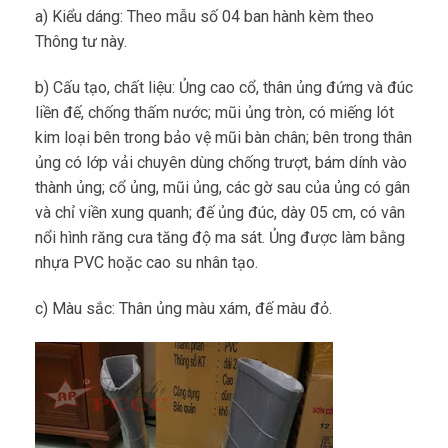
a) Kiểu dáng: Theo mẫu số 04 ban hành kèm theo
Thông tư này.
b) Cấu tạo, chất liệu: Ủng cao cổ, thân ủng đứng và đúc
liền đế, chống thấm nước; mũi ủng tròn, có miếng lót
kim loại bên trong bảo vệ mũi bàn chân; bên trong thân
ủng có lớp vải chuyên dùng chống trượt, bám dính vào
thành ủng; cổ ủng, mũi ủng, các gờ sau của ủng có gân
và chỉ viền xung quanh; đế ủng đúc, dày 05 cm, có vân
nổi hình răng cưa tăng độ ma sát. Ủng được làm bằng
nhựa PVC hoặc cao su nhân tạo.
c) Màu sắc: Thân ủng màu xám, đế màu đỏ.