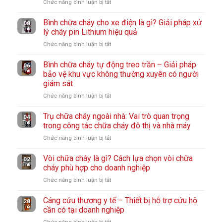
Chức năng bình luận bị tắt
ở
từng
–
3M
Mặt
môi
Giải
6200
Bình chữa cháy cho xe điện là gì? Giải pháp xử
nạ
08
trường
pháp
Th6
và
lý cháy pin Lithium hiệu quả
chống
làm
bảo
phin
khói
Chức năng bình luận bị tắt
ở
việc
vệ
lọc:
hỏa
Bình
hô
Giải
hoạn:
Bình chữa cháy tự động treo trần – Giải pháp
chữa
06
hấp
pháp
Th6
Thiết
bảo vệ khu vực không thường xuyên có người
cháy
hiệu
bảo
bị
giám sát
cho
quả
vệ
thoát
xe
Chức năng bình luận bị tắt
ở
cho
hô
hiểm
điện
Bình
người
hấp
cần
là
Trụ chữa cháy ngoài nhà: Vai trò quan trọng
chữa
lao
04
cho
có
Th6
gì?
trong công tác chữa cháy đô thị và nhà máy
cháy
động
nhà
trong
Giải
tự
Chức năng bình luận bị tắt
ở
xưởng
mọi
pháp
động
Trụ
gia
xử
treo
Vòi chữa cháy là gì? Cách lựa chọn vòi chữa
chữa
02
đình
lý
Th6
trần
cháy phù hợp cho doanh nghiệp
cháy
cháy
–
ngoài
Chức năng bình luận bị tắt
ở
pin
Giải
nhà:
Vòi
Lithium
pháp
Vai
Cáng cứu thương y tế – Thiết bị hỗ trợ cứu hộ
chữa
28
hiệu
bảo
Th5
trò
cần có tại doanh nghiệp
cháy
quả
vệ
quan
là