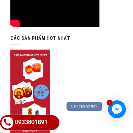
CÁC SẢN PHẨM HOT NHẤT
1
Bạn cần hỗ trợ?
0933801891