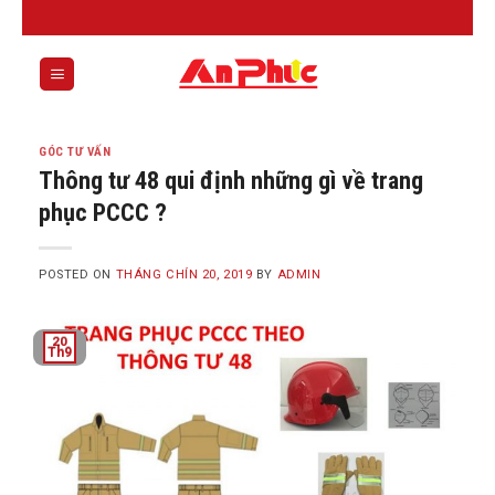
Skip
to
content
0
GÓC TƯ VẤN
Thông tư 48 qui định những gì về trang
phục PCCC ?
POSTED ON
THÁNG CHÍN 20, 2019
BY
ADMIN
20
Th9