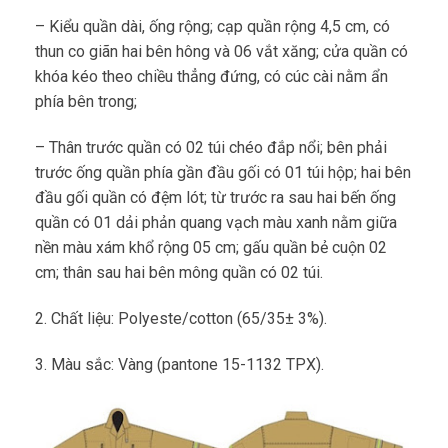
– Kiểu quần dài, ống rộng; cạp quần rộng 4,5 cm, có
thun co giãn hai bên hông và 06 vắt xăng; cửa quần có
khóa kéo theo chiều thẳng đứng, có cúc cài nằm ẩn
phía bên trong;
– Thân trước quần có 02 túi chéo đắp nổi; bên phải
trước ống quần phía gần đầu gối có 01 túi hộp; hai bên
đầu gối quần có đệm lót; từ trước ra sau hai bến ống
quần có 01 dải phản quang vạch màu xanh nằm giữa
nền màu xám khổ rộng 05 cm; gấu quần bẻ cuộn 02
cm; thân sau hai bên mông quần có 02 túi.
2. Chất liệu: Polyeste/cotton (65/35± 3%).
3. Màu sắc: Vàng (pantone 15-1132 TPX).