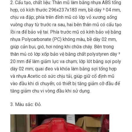
2. Cấu tạo, chất liệu: Thân mũ làm bằng nhựa ABS tổng
hợp, có kích thước 296x237x183 mm, bề dày ³ 04 mm,
chịu va đập; phía trên đỉnh mũ có lớp vỏ xương sống
vuông chạy từ trước ra sau, hai bên thân mũ có cấu tạo
lồi ra để bảo vệ tai. Phía trước mũ có kính bảo vệ bằng
nhựa Polycarbonate (PC) không màu, bề dày 02 mm,
giúp cản bụi, gió, hơi nóng khi chữa cháy. Bên trong
thân mủ có lớp xốp bảo vệ bằng chất polystyren dày ³
20 mm để làm giảm lực va chạm; lớp lót bằng sợi poly
dày 02 mm; quai đeo và khóa làm bằng sợi tổng hợp
và nhựa Acetic có sức chịu tải, giúp giữ cố định mũ
vào đầu khi di chuyển; có thiết bị tăng giảm cỡ đầu để
tăng giảm chu vi vòng đầu khi sử dụng.
3. Màu sắc: Đỏ.